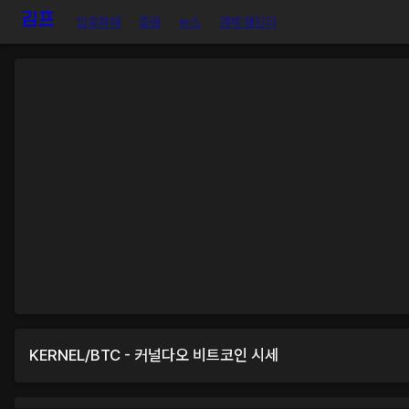
암호화폐
증권
뉴스
경제 캘린더
KERNEL
/
BTC
-
커널다오
비트코인
시세