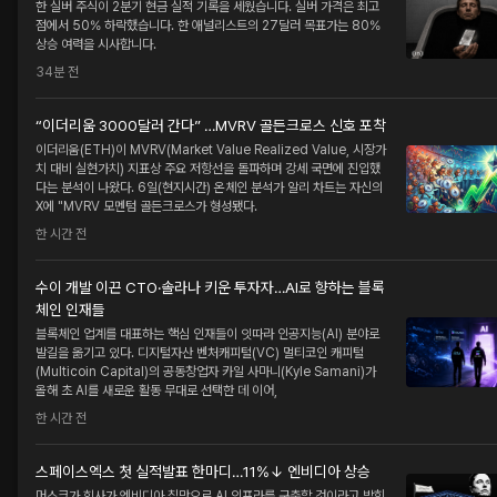
한 실버 주식이 2분기 현금 실적 기록을 세웠습니다. 실버 가격은 최고
점에서 50% 하락했습니다. 한 애널리스트의 27달러 목표가는 80%
상승 여력을 시사합니다.
34분 전
“이더리움 3000달러 간다” …MVRV 골든크로스 신호 포착
이더리움(ETH)이 MVRV(Market Value Realized Value, 시장가
치 대비 실현가치) 지표상 주요 저항선을 돌파하며 강세 국면에 진입했
다는 분석이 나왔다. 6일(현지시간) 온체인 분석가 알리 차트는 자신의
X에 "MVRV 모멘텀 골든크로스가 형성됐다.
한 시간 전
수이 개발 이끈 CTO·솔라나 키운 투자자…AI로 향하는 블록
체인 인재들
블록체인 업계를 대표하는 핵심 인재들이 잇따라 인공지능(AI) 분야로
발길을 옮기고 있다. 디지털자산 벤처캐피털(VC) 멀티코인 캐피털
(Multicoin Capital)의 공동창업자 카일 사마니(Kyle Samani)가
올해 초 AI를 새로운 활동 무대로 선택한 데 이어,
한 시간 전
스페이스엑스 첫 실적발표 한마디…11%↓ 엔비디아 상승
머스크가 회사가 엔비디아 칩만으로 AI 인프라를 구축할 것이라고 밝힌