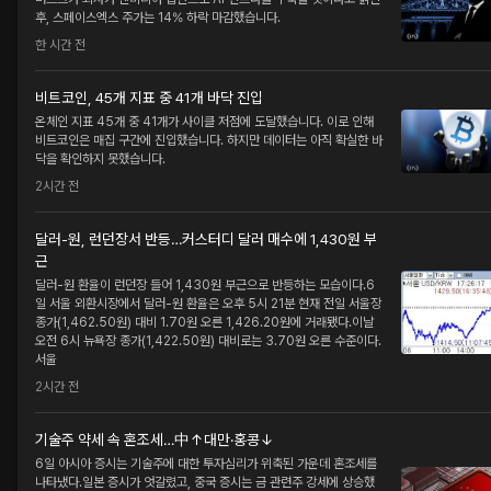
후, 스페이스엑스 주가는 14% 하락 마감했습니다.
한 시간 전
비트코인, 45개 지표 중 41개 바닥 진입
온체인 지표 45개 중 41개가 사이클 저점에 도달했습니다. 이로 인해
비트코인은 매집 구간에 진입했습니다. 하지만 데이터는 아직 확실한 바
닥을 확인하지 못했습니다.
2시간 전
달러-원, 런던장서 반등…커스터디 달러 매수에 1,430원 부
근
달러-원 환율이 런던장 들어 1,430원 부근으로 반등하는 모습이다.6
일 서울 외환시장에서 달러-원 환율은 오후 5시 21분 현재 전일 서울장
종가(1,462.50원) 대비 1.70원 오른 1,426.20원에 거래됐다.이날
오전 6시 뉴욕장 종가(1,422.50원) 대비로는 3.70원 오른 수준이다.
서울
2시간 전
기술주 약세 속 혼조세…中↑대만·홍콩↓
6일 아시아 증시는 기술주에 대한 투자심리가 위축된 가운데 혼조세를
나타냈다.일본 증시가 엇갈렸고, 중국 증시는 금 관련주 강세에 상승했