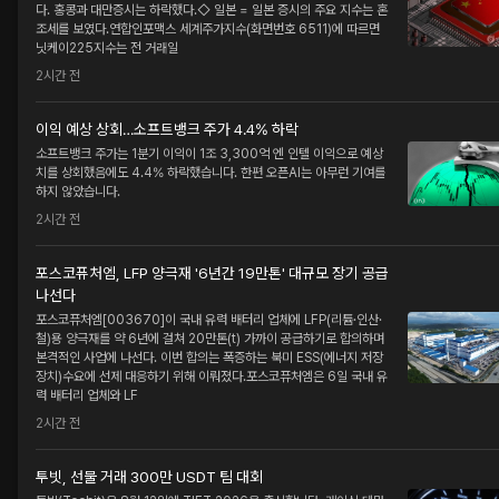
다. 홍콩과 대만증시는 하락했다.◇ 일본 = 일본 증시의 주요 지수는 혼
조세를 보였다.연합인포맥스 세계주가지수(화면번호 6511)에 따르면
닛케이225지수는 전 거래일
2시간 전
이익 예상 상회…소프트뱅크 주가 4.4% 하락
소프트뱅크 주가는 1분기 이익이 1조 3,300억 엔 인텔 이익으로 예상
치를 상회했음에도 4.4% 하락했습니다. 한편 오픈AI는 아무런 기여를
하지 않았습니다.
2시간 전
포스코퓨처엠, LFP 양극재 '6년간 19만톤' 대규모 장기 공급
나선다
포스코퓨처엠[003670]이 국내 유력 배터리 업체에 LFP(리튬·인산·
철)용 양극재를 약 6년에 걸쳐 20만톤(t) 가까이 공급하기로 합의하며
본격적인 사업에 나선다. 이번 합의는 폭증하는 북미 ESS(에너지 저장
장치)수요에 선제 대응하기 위해 이뤄졌다.포스코퓨처엠은 6일 국내 유
력 배터리 업체와 LF
2시간 전
투빗, 선물 거래 300만 USDT 팀 대회