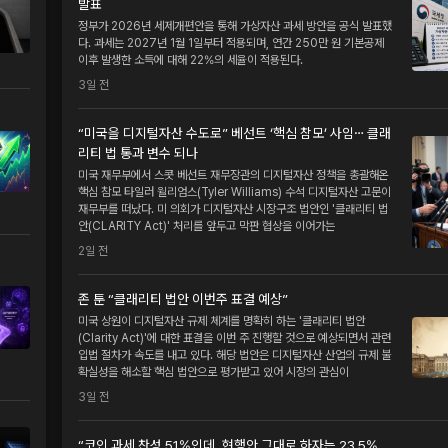
발표
정부가 2026년 세제개편안을 통해 가상자산 과세 방안을 공식 발표했
다. 과세는 2027년 1월 1일부터 적용되며, 연간 250만 원 기본공제
이후 발생한 소득에 대해 22%의 세율이 적용된다.
3일 전
“미국을 디지털자산 수도로” 베선트 ‘핵심 참모’ 사임⋯ 클래
리티 법 통과 변수 되나
미국 재무부에서 스콧 베선트 재무장관의 디지털자산 정책을 총괄해온
핵심 참모 타일러 윌리엄스(Tyler Williams) 수석 디지털자산 고문이
재무부를 떠났다. 미 의회가 디지털자산 시장구조 법안인 '클래리티 법
안(CLARITY Act)' 처리를 앞두고 막판 협상을 이어가는
2일 전
존 툰 “클래리티 법안 이번주 표결 예상”
미국 상원이 디지털자산 규제 체계를 명확히 하는 '클래리티 법안
(Clarity Act)'에 대한 표결을 이번 주 진행할 것으로 예상되면서 관련
입법 절차가 속도를 내고 있다. 해당 법안은 디지털자산 산업의 규제 불
확실성을 해소할 핵심 법안으로 평가받고 있어 시장의 관심이
3일 전
“코인 과세 찬성 51%인데, 현행안 그대로 하자는 23.5%