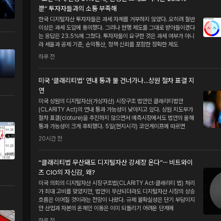
뿐” 투자자들과의 소통 부족해
한국 디지털자산 투자자들은 과세 자체를 거부하지 않았다. 오히려 절반
이상은 과세 도입에 동의했다. 그러나 현행 제도를 그대로 받아들이겠다
는 응답은 23.5%에 그쳤다. 투자자들이 요구한 것은 과세 여부가 아니
라 세율과 공제 기준, 손익통산, 정책 신뢰를 포함한 정확한 제도
하루 전
미국 ‘클래리티법’ 연내 통과 물 건너가나…상원 절차 표결 지
연
미국 상원의 디지털자산(가상자산) 시장구조 법안인 클래리티법안
(CLARITY Act)의 연내 통과 가능성이 낮아지고 있다. 상원 지도부가
절차 표결(cloture)을 추진하지 않으면서 예측시장에서도 법안의 올해
통과 가능성이 크게 후퇴했다. 5일(현지시각) 코인게이프에 따르면
20시간 전
“클래리티법 무산돼도 디지털자산 강세장 온다”⋯ 비트와이
즈 CIO의 자신감, 왜?
미국 의회의 디지털자산 시장구조법(CLARITY Act·클래리티 법) 처리
가 최대 고비를 맞았지만, 법안이 무산되더라도 디지털자산 시장의 상승
흐름은 이어질 것이라는 전망이 나왔다. 규제 불확실성은 단기 부담이지
만 산업과 자본의 온체인 이동은 이미 되돌리기 어려운 단계에
하루 전