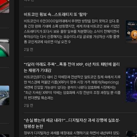
비트코인 횡보 속…스트래티지 또 '팔자'
비트코인이 6만3000달러대에서 뚜렷한 방향을 잡지 못하고 있다.중
동 긴장 완화 기대에 소폭 반등했지만, 세계 최대 비트코인 보유 기업인
스트래티지가 또다시 보유 물량 일부를 처분했다는 소식이 전해지면서
투자심리는 다시 신중해지는 모습이다.4일 글로벌 가상자산 시황 플랫
폼 코인게코에 따르면 이날 오전 9
2일 전
"1달러 아래도 주목"…폭풍 전야 XRP, 6년 차트 패턴에 쏠리
는 재평가 기대감
비트코인(BTC) 대비 긴 약세장과 전반적인 알트코인 침체 속에서 지루
한 박스권에 머물던 리플(XRP)이 향후 시장 가격 재평가(Repricing)
국면에 진입할 가능성이 있다는 분석이 나왔다.암호화폐 시장에서는
"최근 지속된 XRP의 약세는 암호화폐 시장 전반의 조정 과정일 뿐 리플
의 펀더멘털 훼손과는
2일 전
“손실 봤는데 세금 내라?”…디지털자산 과세 강행에 실효성·
형평성 논란
정부가 디지털자산 과세를 예정대로 시행하기로 하면서 내년부터 양도·