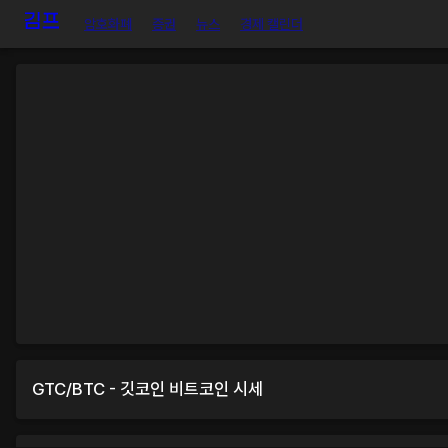
암호화폐
증권
뉴스
경제 캘린더
GTC
/
BTC
-
깃코인
비트코인
시세