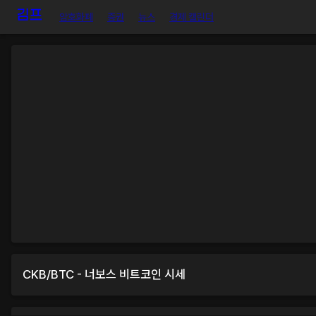
암호화폐
증권
뉴스
경제 캘린더
CKB
/
BTC
-
너보스
비트코인
시세